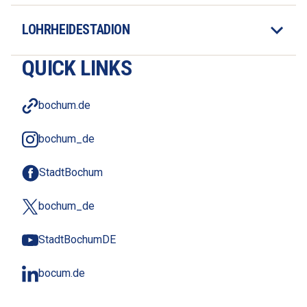
LOHRHEIDESTADION
QUICK LINKS
bochum.de
bochum_de
StadtBochum
bochum_de
StadtBochumDE
bocum.de