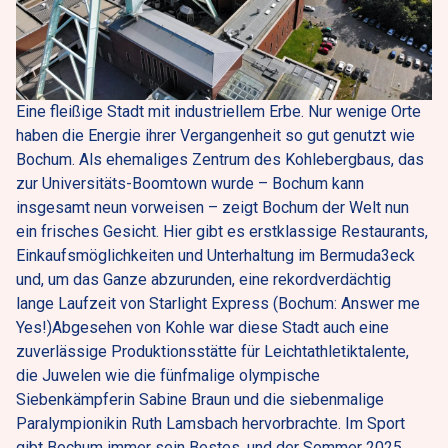
Eine fleißige Stadt mit industriellem Erbe. Nur wenige Orte 
haben die Energie ihrer Vergangenheit so gut genutzt wie 
Bochum. Als ehemaliges Zentrum des Kohlebergbaus, das 
zur Universitäts-Boomtown wurde – Bochum kann 
insgesamt neun vorweisen – zeigt Bochum der Welt nun 
ein frisches Gesicht. Hier gibt es erstklassige Restaurants, 
Einkaufsmöglichkeiten und Unterhaltung im Bermuda3eck 
und, um das Ganze abzurunden, eine rekordverdächtig 
lange Laufzeit von Starlight Express (Bochum: Answer me 
Yes!)Abgesehen von Kohle war diese Stadt auch eine 
zuverlässige Produktionsstätte für Leichtathletiktalente, 
die Juwelen wie die fünfmalige olympische 
Siebenkämpferin Sabine Braun und die siebenmalige 
Paralympionikin Ruth Lamsbach hervorbrachte. Im Sport 
gibt Bochum immer sein Bestes, und der Sommer 2025 